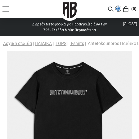
(0)
[CLOSE]
Δωρεάν Μεταφορικά για Παραγγελίες άνω των
79€ - Ελλάδα
Μάθε Περισσότερα
Αρχική σελίδα
|
ΠΑΙΔΙΚΑ
|
TOPS
|
T-shirts
|
Antetokounbros Παιδικό 