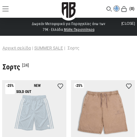
(0)
[CLOSE]
Δωρεάν Μεταφορικά για Παραγγελίες άνω των
79€ - Ελλάδα
Μάθε Περισσότερα
Αρχική σελίδα
|
SUMMER SALE
|
Σορτς
Σορτς
[24]
-25%
NEW
-25%
SOLD OUT