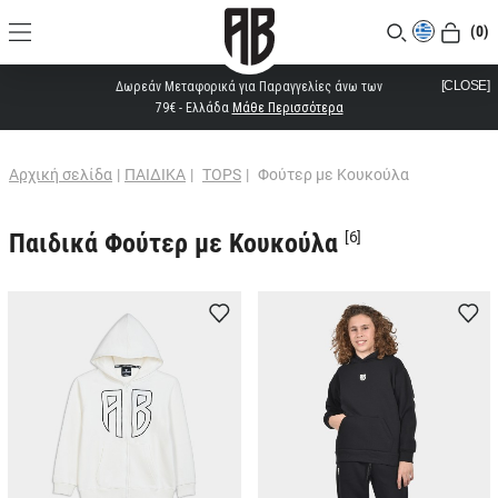
(0)
[CLOSE]
Δωρεάν Μεταφορικά για Παραγγελίες άνω των
79€ - Ελλάδα
Μάθε Περισσότερα
Αρχική σελίδα
|
ΠΑΙΔΙΚΑ
|
TOPS
|
Φούτερ με Κουκούλα
Παιδικά Φούτερ με Κουκούλα
[6]