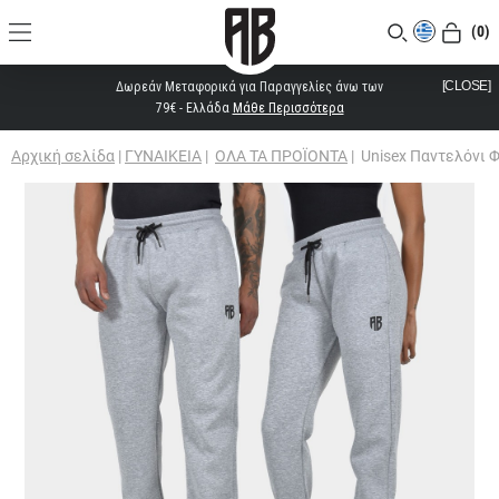
(0)
[CLOSE]
Δωρεάν Μεταφορικά για Παραγγελίες άνω των
79€ - Ελλάδα
Μάθε Περισσότερα
Αρχική σελίδα
|
ΓΥΝΑΙΚΕΙΑ
|
ΟΛΑ ΤΑ ΠΡΟΪΟΝΤΑ
|
Unisex Παντελόνι 