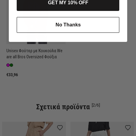
GET MY 10% OFF
No Thanks
Unisex Φούτερ με Κουκούλα We
are all Bros Oversized Φούξια
€33,96
Σχετικά προϊόντα
[2/6]