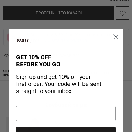
ΠΡΟΣΘΗΚΗ ΣΤΟ ΚΑΛΑΘΙ
3 δόσεις των 8,32 € με 0% επιτόκιο με την
Klarna
Μάθετε περισσότερα
WAIT...
ΚΩΔΙΚΟΣ ΠΡΟΪΟΝΤΟΣ:
MAB31WAAB-321
GET 10% OFF
BEFORE YOU GO
ΛΕΠΤΟΜΈΡΕΙΕΣ
ΕΦΑΡΜΟΓΉ
AΠΟΣΤΟΛΈΣ
ΠΡΟΪΌΝΤΟΣ
Sign up and get 10% off your
first order. Your code will be sent
straight to your inbox.
Συνδύασέ το με