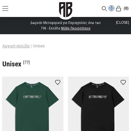
(0)
[CLOSE]
Δωρεάν Μεταφορικά για Παραγγελίες άνω των
79€ - Ελλάδα
Μάθε Περισσότερα
Αρχική σελίδα
|
Unisex
Unisex
[77]