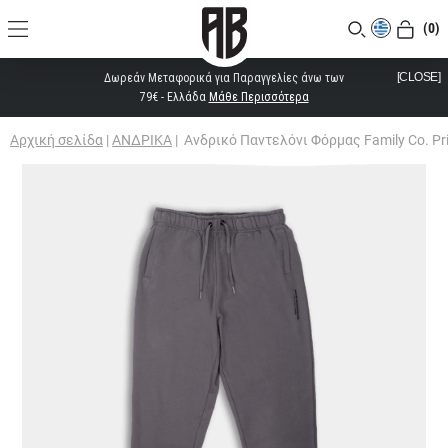
(0)
[CLOSE]
Δωρεάν Μεταφορικά για Παραγγελίες άνω των
79€ - Ελλάδα
Μάθε Περισσότερα
Αρχική σελίδα
|
ΑΝΔΡΙΚΑ
|
Ανδρικό Παντελόνι Φόρμας Family Co. Pr