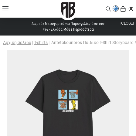
(0)
[CLOSE]
Δωρεάν Μεταφορικά για Παραγγελίες άνω των
79€ - Ελλάδα
Μάθε Περισσότερα
Αρχική σελίδα
|
T-shirts
|
Antetokounbros Παιδικό T-Shirt Storyboard