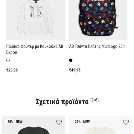
Παιδικό Φούτερ με Κουκούλα AB
AB Τσάντα Πλάτης Multilogo 25lt
A
Εκρού
N
€23,96
€49,95
€
Σχετικά προϊόντα
[2/6]
-25%
NEW
-25%
NEW