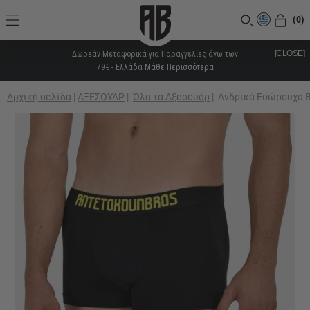
(0)
[CLOSE]
Δωρεάν Μεταφορικά για Παραγγελίες άνω των
79€ - Ελλάδα
Μάθε Περισσότερα
Αρχική σελίδα
|
ΑΞΕΣΟΥΑΡ
|
Όλα τα Αξεσουάρ
|
Ανδρικά Εσώρουχα B