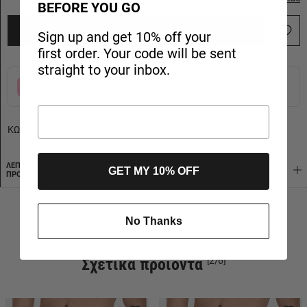
BEFORE YOU GO
ΠΡΟΣΘΗΚΗ ΣΤΟ ΚΑΛΑΘΙ
Sign up and get 10% off your
first order. Your code will be sent
straight to your inbox.
3 δόσεις των 4,15 € με 0% επιτόκιο με την
Klarna
Μάθετε περισσότερα
ΚΩΔΙΚΟΣ ΠΡΟΪΟΝΤΟΣ:
2P BOXER GY-002
ΛΕΠΤΟΜΈΡΕΙΕΣ
GET MY 10% OFF
ΕΦΑΡΜΟΓΉ
AΠΟΣΤΟΛΈΣ
ΠΡΟΪΌΝΤΟΣ
No Thanks
Σχετικά προϊόντα
[2/6]