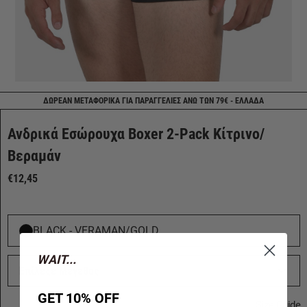
ΔΩΡΕΑΝ ΜΕΤΑΦΟΡΙΚΑ ΓΙΑ ΠΑΡΑΓΓΕΛΙΕΣ ΑΝΩ ΤΩΝ 79€ - ΕΛΛΑΔΑ
Ανδρικά Εσώρουχα Boxer 2-Pack Κίτρινο/
Βεραμάν
€12,45
BLACK - VERAMAN/GOLD
WAIT...
Επίλεξε Μέγεθος
GET 10% OFF
Size Guide