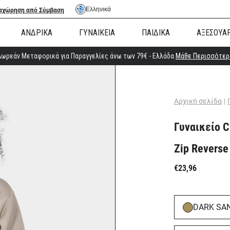
Ελληνικά
αχώρηση από Σύμβαση
ΑΝΔΡΙΚΑ
ΓΥΝΑΙΚΕΙΑ
ΠΑΙΔΙΚΑ
ΑΞΕΣΟΥΑ
Δωρεάν Μεταφορικά για Παραγγελίες άνω των 79€ - Ελλάδα
Μάθε Περισσότερ
Αρχική σελίδα
|
Γυναικείο C
Zip Reverse
€23,96
DARK SA