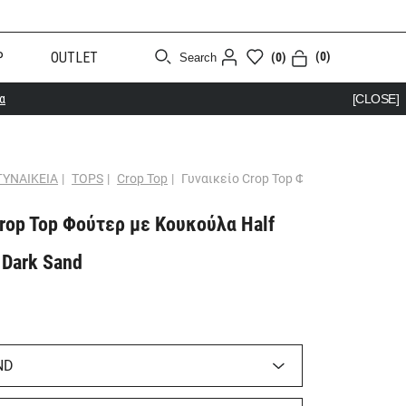
Ρ
OUTLET
(0)
(0)
Search
α
[CLOSE]
ΓΥΝΑΙΚΕΙΑ
|
TOPS
|
Crop Top
|
Γυναικείο Crop Top Φούτερ με Κουκούλ
rop Top Φούτερ με Κουκούλα Half
 Dark Sand
ND