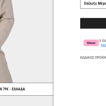
Επίλεξε Μέγ
3 δό
Μά
ΚΩΔΙΚΟΣ ΠΡΟΪΟ
Ν 79€ - ΕΛΛΑΔΑ