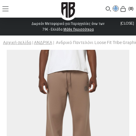
(0)
[CLOSE]
Δωρεάν Μεταφορικά για Παραγγελίες άνω των
79€ - Ελλάδα
Μάθε Περισσότερα
Αρχική σελίδα
|
ΑΝΔΡΙΚΑ
|
Ανδρικό Παντελόνι Loose Fit Tribe Graph