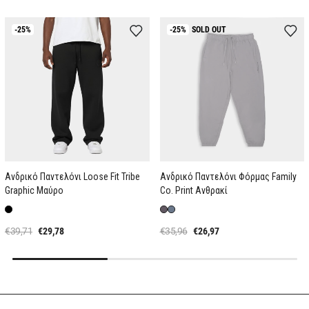
-25%
-25%
SOLD OUT
Ανδρικό Παντελόνι Loose Fit Tribe
Ανδρικό Παντελόνι Φόρμας Family
Graphic Μαύρο
Co. Print Ανθρακί
€39,71
€29,78
€35,96
€26,97