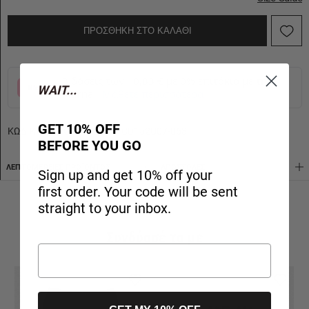
ΠΡΟΣΘΗΚΗ ΣΤΟ ΚΑΛΑΘΙ
3 δόσεις των 10,83 € με 0% επιτόκιο με την
WAIT...
Klarna
Μάθετε περισσότερα
GET 10% OFF
ΚΩΔΙΚΟΣ ΠΡΟΪΟΝΤΟΣ:
APCD152U07-063
BEFORE YOU GO
ΛΕΠΤΟΜΈΡΕΙΕΣ ΠΡΟΪΌΝΤΟΣ
AΠΟΣΤΟΛΈΣ
Sign up and get 10% off your
first order. Your code will be sent
straight to your inbox.
Συνδύασέ το με