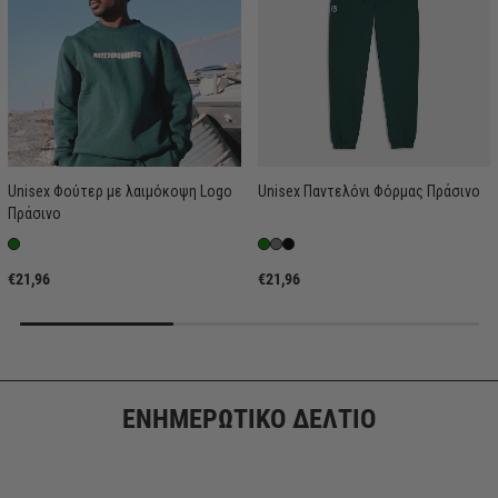
Unisex Φούτερ με λαιμόκοψη Logo
Unisex Παντελόνι Φόρμας Πράσινο
Πράσινο
€21,96
€21,96
ΕΝΗΜΕΡΩΤΙΚΟ ΔΕΛΤΙΟ