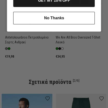
GET MY 10% OFF
No Thanks
Antetokounbros Πετροπλυμένο
We Are All Bros Oversized T-Shirt
Σορτς Ανθρακί
Λευκό
€19,98
€34,95
Σχετικά προϊόντα
[2/6]