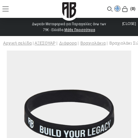
(0)
[CLOSE]
Δωρεάν Μεταφορικά για Παραγγελίες άνω των
79€ - Ελλάδα
Μάθε Περισσότερα
Αρχική σελίδα
|
ΑΞΕΣΟΥΑΡ
|
Διάφορα
|
Βραχιολάκια
|
Βραχιολάκι Σι