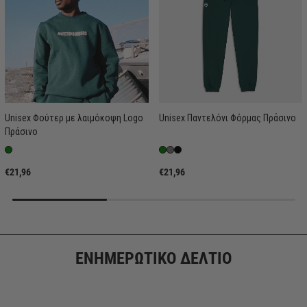
Unisex Φούτερ με λαιμόκοψη Logo
Unisex Παντελόνι Φόρμας Πράσινο
Πράσινο
€21,96
€21,96
ΕΝΗΜΕΡΩΤΙΚΟ ΔΕΛΤΙΟ