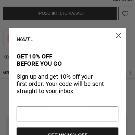
ΠΡΟΣΘΗΚΗ ΣΤΟ ΚΑΛΑΘΙ
3 δόσεις των 20,99 € με 0% επιτόκιο με την
WAIT...
Klarna
Μάθετε περισσότερα
GET 10% OFF
ΚΩΔΙΚΟΣ ΠΡΟΪΟΝΤΟΣ:
APUN262M45B-201
BEFORE YOU GO
ΛΕΠΤΟΜΈΡΕΙΕΣ ΠΡΟΪΌΝΤΟΣ
AΠΟΣΤΟΛΈΣ
Sign up and get 10% off your
first order. Your code will be sent
straight to your inbox.
Συνδύασέ το με
-30%
PREMIUM
NEW