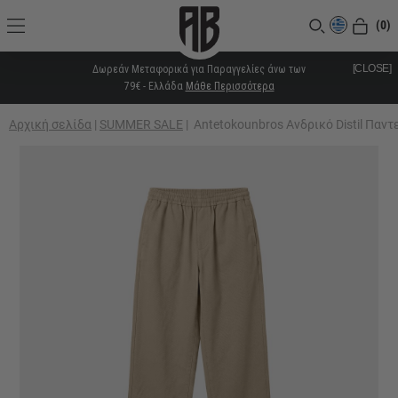
(0)
[CLOSE]
Δωρεάν Μεταφορικά για Παραγγελίες άνω των
79€ - Ελλάδα
Μάθε Περισσότερα
Αρχική σελίδα
|
SUMMER SALE
|
Antetokounbros Ανδρικό Distil Παν