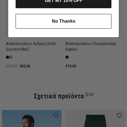
GET MY 10% OFF
No Thanks
Antetokounbros Ανδρικό Distil
Antetokounbros Championship
Overshirt Μπέζ
Καπέλο
€89,95
€62,96
€19,95
Σχετικά προϊόντα
[2/6]