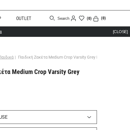
Ρ
OUTLET
(0)
(0)
Search
α
[CLOSE]
Παιδικά
|
Παιδική Ζακέτα Medium Crop Varsity Grey Mouse
έτα Medium Crop Varsity Grey
USE