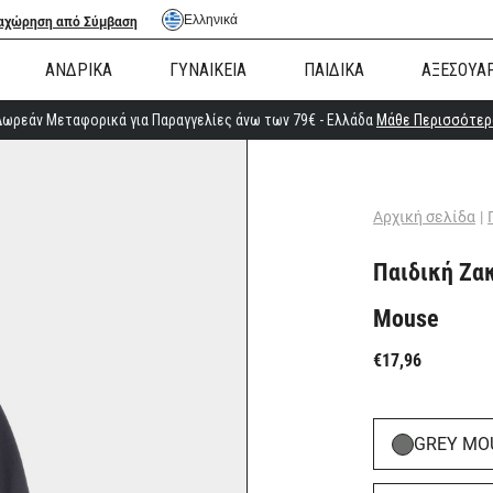
Ελληνικά
αχώρηση από Σύμβαση
ΑΝΔΡΙΚΑ
ΓΥΝΑΙΚΕΙΑ
ΠΑΙΔΙΚΑ
ΑΞΕΣΟΥΑ
Δωρεάν Μεταφορικά για Παραγγελίες άνω των 79€ - Ελλάδα
Μάθε Περισσότερ
Αρχική σελίδα
|
Παιδική Ζακ
Mouse
€17,96
GREY MO