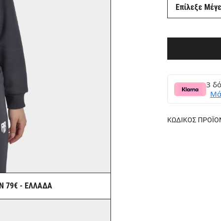
Επίλεξε Μέγ
3 δό
Μά
ΚΩΔΙΚΟΣ ΠΡΟΪΟ
Ν 79€ - ΕΛΛΑΔΑ