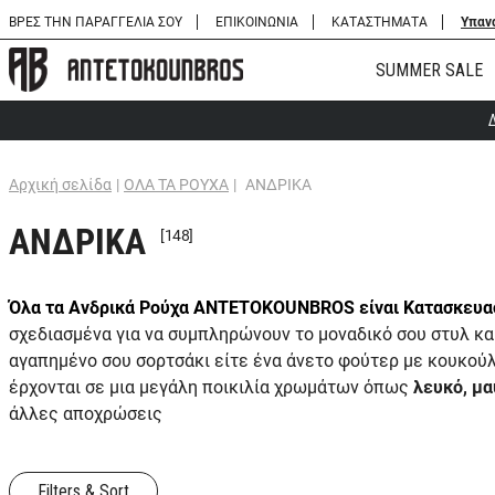
ΒΡΕΣ ΤΗΝ ΠΑΡΑΓΓΕΛΙΑ ΣΟΥ
ΕΠΙΚΟΙΝΩΝΙΑ
ΚΑΤΑΣΤΗΜΑΤΑ
Υπαν
SUMMER SALE
Αρχική σελίδα
|
ΟΛΑ ΤΑ ΡΟΥΧΑ
|
ΑΝΔΡΙΚΑ
ΑΝΔΡΙΚΑ
[148]
Όλα τα Ανδρικά Ρούχα ANTETOKOUNBROS είναι Κατασκευα
σχεδιασμένα για να συμπληρώνουν το μοναδικό σου στυλ και τ
αγαπημένο σου σορτσάκι είτε ένα άνετο φούτερ με κουκούλα
έρχονται σε μια μεγάλη ποικιλία χρωμάτων όπως
λευκό, μα
άλλες αποχρώσεις
Filters & Sort