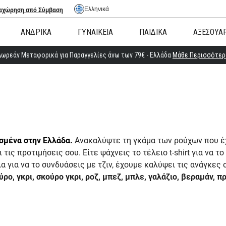
Ελληνικά
αχώρηση από Σύμβαση
ΑΝΔΡΙΚΑ
ΓΥΝΑΙΚΕΙΑ
ΠΑΙΔΙΚΑ
ΑΞΕΣΟΥΑ
Δωρεάν Μεταφορικά για Παραγγελίες άνω των 79€ - Ελλάδα
Μάθε Περισσότερ
σμένα στην Ελλάδα.
Ανακαλύψτε τη γκάμα των ρούχων που έ
ις προτιμήσεις σου. Είτε ψάχνεις το τέλειο t-shirt για να τ
 για να το συνδυάσεις με τζιν, έχουμε καλύψει τις ανάγκες 
ύρο, γκρι, σκούρο γκρι, ροζ, μπεζ, μπλε, γαλάζιο, βεραμάν, π