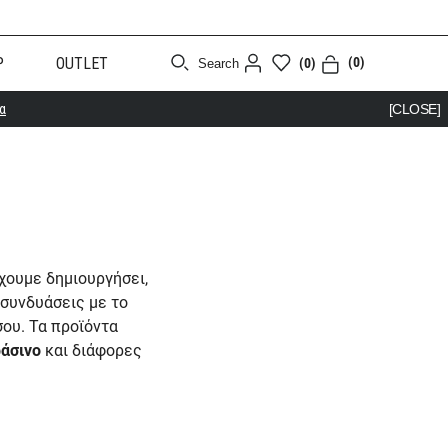
Ρ
OUTLET
(0)
(0)
Search
α
[CLOSE]
χουμε δημιουργήσει,
ο συνδυάσεις με το
σου. Τα προϊόντα
ράσινο
και διάφορες