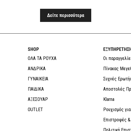
Δείτε περισσότερα
SHOP
ΕΞΥΠΗΡΕΤΗΣ
ΟΛΑ ΤΑ ΡΟΥΧΑ
Οι παραγγελίε
ΑΝΔΡΙΚΑ
Πίνακας Μεγε
ΓΥΝΑΙΚΕΙΑ
Συχνές Ερωτή
ΠΑΙΔΙΚΑ
Αποστολές Πρ
ΑΞΕΣΟΥΑΡ
Klarna
OUTLET
Ρουχισμός για
Επιστροφές &
Πολιτική Επι