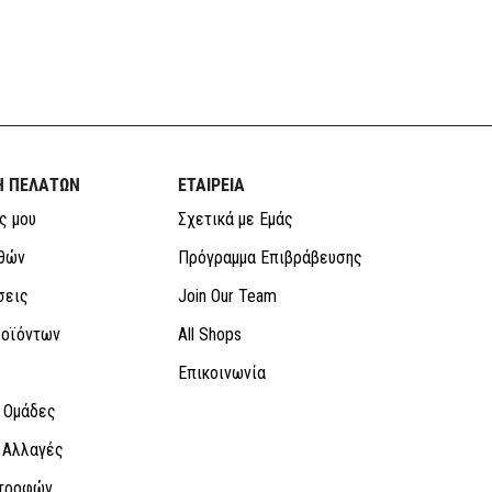
Η ΠΕΛΑΤΩΝ
ΕΤΑΙΡΕΙΑ
ς μου
Σχετικά με Εμάς
θών
Πρόγραμμα Επιβράβευσης
σεις
Join Our Team
οϊόντων
All Shops
Επικοινωνία
 Ομάδες
 Αλλαγές
στροφών