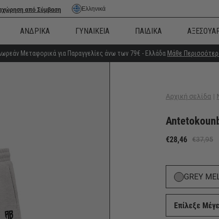
Ελληνικά
αχώρηση από Σύμβαση
ΑΝΔΡΙΚΑ
ΓΥΝΑΙΚΕΙΑ
ΠΑΙΔΙΚΑ
ΑΞΕΣΟΥΑ
Δωρεάν Μεταφορικά για Παραγγελίες άνω των 79€ - Ελλάδα
Μάθε Περισσότερ
Αρχική σελίδα
|
Antetokounb
€28,46
€37,95
GREY ME
Επίλεξε Μέγ