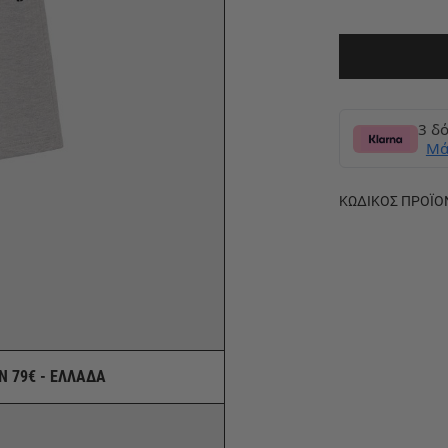
3 δό
Μά
ΚΩΔΙΚΟΣ ΠΡΟΪΟ
Ν 79€ - ΕΛΛΑΔΑ