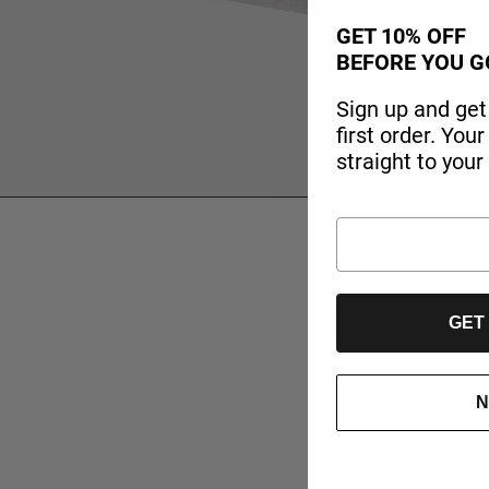
GET 10% OFF
BEFORE YOU G
Sign up and get
first order. You
straight to your
GET
N