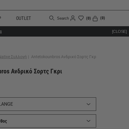
Ρ
OUTLET
(0)
(0)
Search
α
[CLOSE]
Native Συλλογή
|
Antetokounbros Ανδρικό Σορτς Γκρι
ros Ανδρικό Σορτς Γκρι
LANGE
εθος