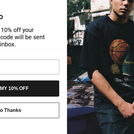
O
 10% off your
r code will be sent
 inbox.
 MY 10% OFF
o Thanks