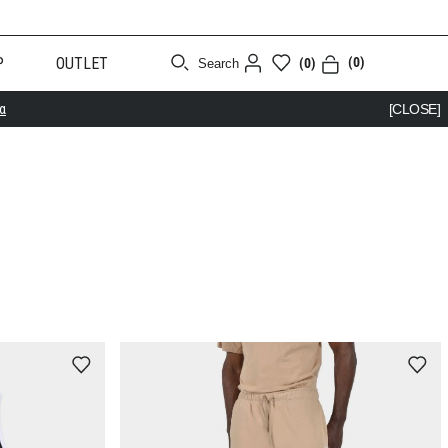
Ρ
OUTLET
(0)
(0)
Search
α
[CLOSE]