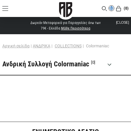
(0)
[CLOSE]
Δωρεάν Μεταφορικά για Παραγγελίες άνω των
79€ - Ελλάδα
Μάθε Περισσότερα
Αρχική σελίδα
|
ΑΝΔΡΙΚΑ
|
COLLECTIONS
|
Colormaniac
Ανδρική Συλλογή Colormaniac
[0]