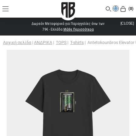
(0)
[CLOSE]
Δωρεάν Μεταφορικά για Παραγγελίες άνω των
79€ - Ελλάδα
Μάθε Περισσότερα
Αρχική σελίδα
|
ΑΝΔΡΙΚΑ
|
TOPS
|
T-shirts
|
Antetokounbros Elevator