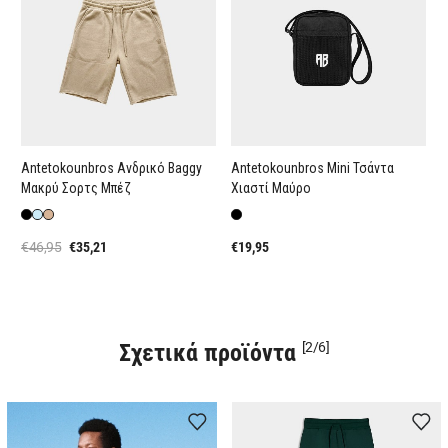
Antetokounbros Ανδρικό Baggy
Antetokounbros Mini Τσάντα
Μακρύ Σορτς Μπέζ
Χιαστί Μαύρο
€46,95
€35,21
€19,95
Σχετικά προϊόντα
[2/6]