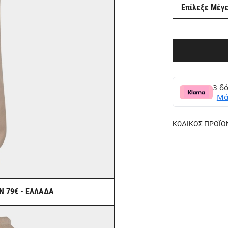
Επίλεξε Μέγ
3 δό
Μά
ΚΩΔΙΚΟΣ ΠΡΟΪΟ
Ν 79€ - ΕΛΛΑΔΑ