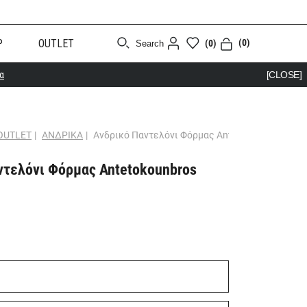
Ρ
OUTLET
(0)
(0)
Search
α
[CLOSE]
OUTLET
|
ΑΝΔΡΙΚΑ
|
Ανδρικό Παντελόνι Φόρμας Antetokounbros Log
ντελόνι Φόρμας Antetokounbros