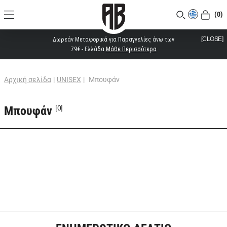
(0)
[CLOSE]
Δωρεάν Μεταφορικά για Παραγγελίες άνω των
79€ - Ελλάδα
Μάθε Περισσότερα
Αρχική σελίδα
|
UNISEX
|
Μπουφάν
Μπουφάν
[0]