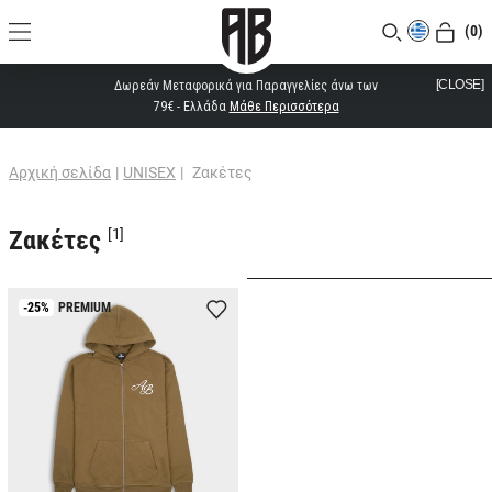
(0)
[CLOSE]
Δωρεάν Μεταφορικά για Παραγγελίες άνω των
79€ - Ελλάδα
Μάθε Περισσότερα
Αρχική σελίδα
|
UNISEX
|
Ζακέτες
Ζακέτες
[1]
-25%
PREMIUM